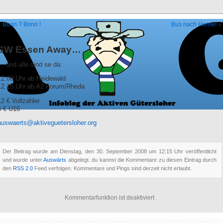
«
Bonn ? Bonn !
Bus nach Herne!
»
SW Essen Away…
… und alle sind se da:
12.00 Uhr ab Heidewald
12.15 Uhr ab A2 Forum/Rheda
12 € Vollzahler
6 € U16
auswaerts@aktiveguetersloher.org
Der Beitrag wurde am Dienstag, den 30. September 2008 um 12:15 Uhr veröffentlicht
und wurde unter
Auswärts
abgelegt. du kannst die Kommentare zu diesen Eintrag durch
den
RSS 2.0
Feed verfolgen. Kommentare und Pings sind derzeit nicht erlaubt.
Kommentarfunktion ist deaktiviert